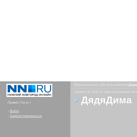
Персональный сайт пользователя
Дяд
портрет № 162176 зарегистрирован боле
ДядяДима
Привет, Гость !
-
Войти
-
Зарегистрироваться