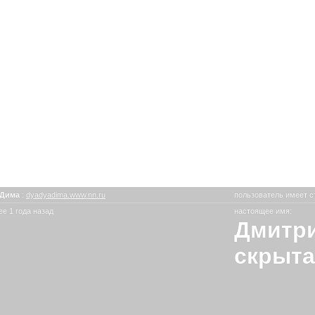
яДима
:
dyadyadima.www.nn.ru
пользователь имеет с
е 1 года назад
настоящее имя:
Дмитри
скрыта