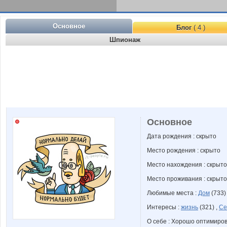
Основное
Блог
( 4 )
Шпионаж
Основное
Дата рождения : скрыто
Место рождения : скрыто
Место нахождения : скрыто
Место проживания : скрыто
Любимые места :
Дом
(733)
Интересы :
жизнь
(321) ,
Се