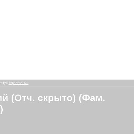
татус
«трастовый»
й (Отч. скрыто) (Фам.
)