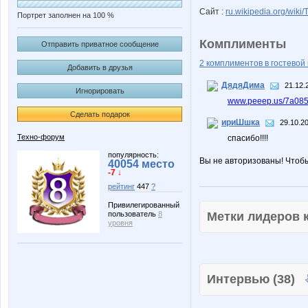
Сайт :
ru.wikipedia.org/wiki
Портрет заполнен на 100 %
Комплименты
Отправить приватное сообщение
2 комплиментов в гостевой 
Добавить в друзья
ДядяДима
21.12.
Игнорировать
www.peeep.us/7a085
Сделать подарок
ириШшка
29.10.2
Техно-форум
спасибо!!!!
популярность:
Вы не авторизованы! Чтоб
40054 место
-7 ↓
рейтинг
447
?
Привилегированный
Метки лидеров
пользователь
8
уровня
Интервью (38)