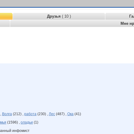
Друзья
( 10 )
Га
Мне н
 ,
Волга
(212) ,
работа
(230) ,
Лес
(487) ,
Ока
(41)
мья
(1596) ,
оладьи
(1)