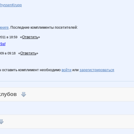
/ThyssenKrupp
книге
. Последние комплименты посетителей:
«
Ответить
»
2011 в 18:59
9af
«
Ответить
»
009 в 09:18
ы оставить комплимент необходимо
войти
или
зарегистрироваться
 клубов